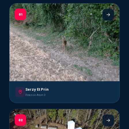
01
Serzy Et Prin
Potensic Atom 3
02