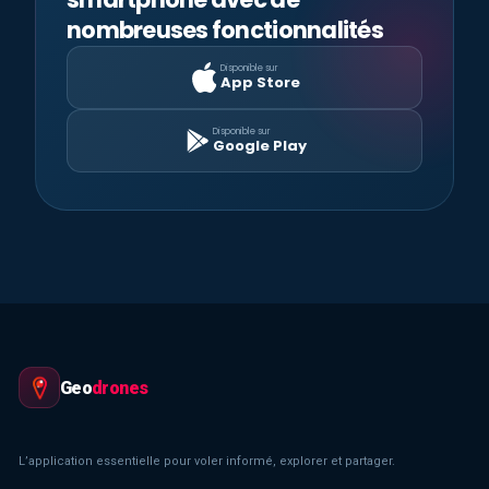
nombreuses fonctionnalités
Disponible sur
App Store
Disponible sur
Google Play
Geo
drones
L’application essentielle pour voler informé, explorer et partager.