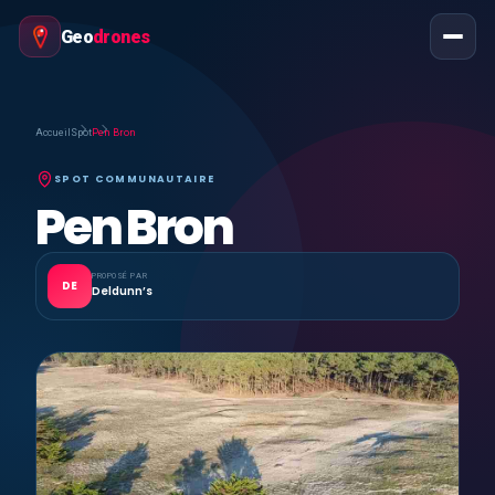
Geo
drones
Accueil
Spot
Pen Bron
SPOT COMMUNAUTAIRE
Pen Bron
PROPOSÉ PAR
DE
Deldunn’s