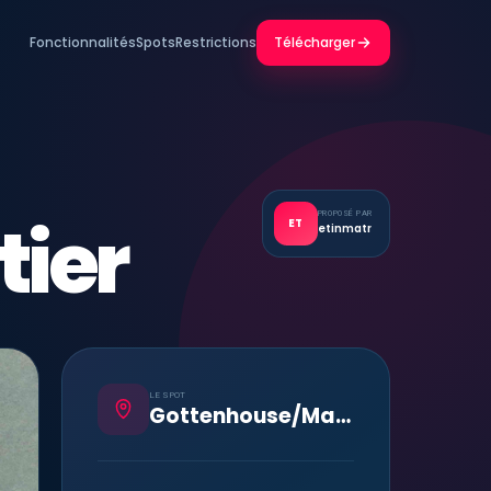
Fonctionnalités
Spots
Restrictions
Télécharger
ier
PROPOSÉ PAR
ET
etinmatr
LE SPOT
Gottenhouse/Marmoutier