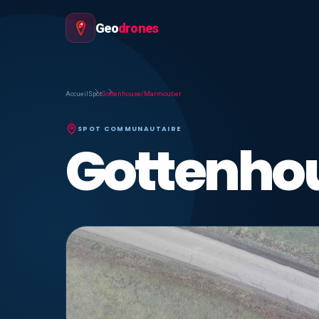
Geo
drones
Accueil
Spot
Gottenhouse/Marmoutier
SPOT COMMUNAUTAIRE
Gottenho