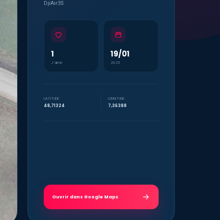
DjiAir3S
1
19/01
J’aime
2025
LATITUDE
LONGITUDE
48,71324
7,36388
Ouvrir dans Google Maps