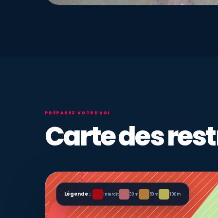
PRÉPAREZ VOTRE VOL
Carte des rest
Légende :
Interdit
30m
50m
100m