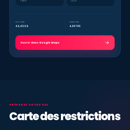
J’aime
2025
LATITUDE
LONGITUDE
44,41224
4,89785
Ouvrir dans Google Maps
PRÉPAREZ VOTRE VOL
Carte des restrictions