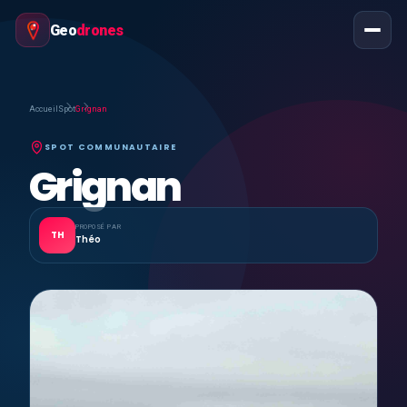
Geo
drones
Accueil
Spot
Grignan
SPOT COMMUNAUTAIRE
Grignan
PROPOSÉ PAR
TH
Théo