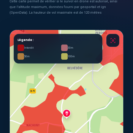
Cette carte permet de vérifier si le survol en drone est autorisé, ainsi
que l'altitude maximum, données fourni par geoportail et ign
(OpenData). La hauteur de vol maximale est de 120 mètres
Légende :
Interdit
30m
50m
100m