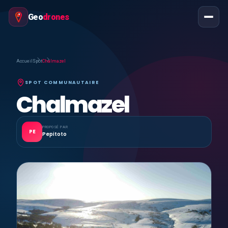
Geo
drones
Accueil
Spot
Chalmazel
SPOT COMMUNAUTAIRE
Chalmazel
PROPOSÉ PAR
PE
Pepitoto