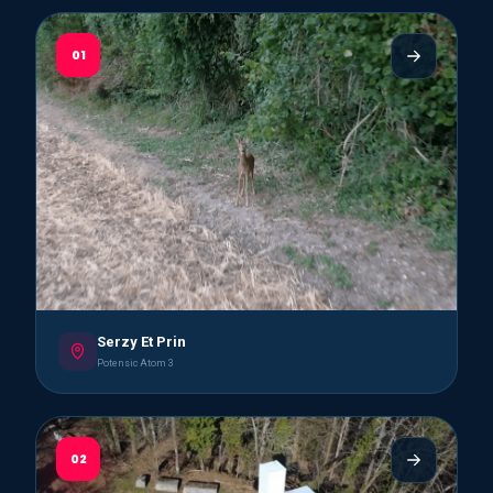
01
Serzy Et Prin
Potensic Atom 3
02