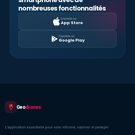
nombreuses fonctionnalités
Disponible sur
App Store
Disponible sur
Google Play
Geo
drones
L’application essentielle pour voler informé, explorer et partager.