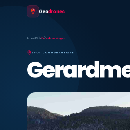
Geo
drones
Accueil
Spot
Gerardmer Vosges
SPOT COMMUNAUTAIRE
Gerardme