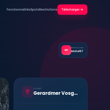
Fonctionnalités
Spots
Restrictions
Télécharger
PROPOSÉ PAR
MI
Michel57
LE SPOT
Gerardmer Vosges