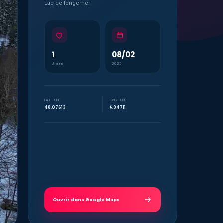
Lac de longemer
1
08/02
J’aime
2025
LATITUDE
LONGITUDE
48,07613
6,94711
Ouvrir dans Google Maps