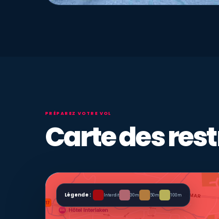
PRÉPAREZ VOTRE VOL
Carte des rest
Légende :
Interdit
30m
50m
100m