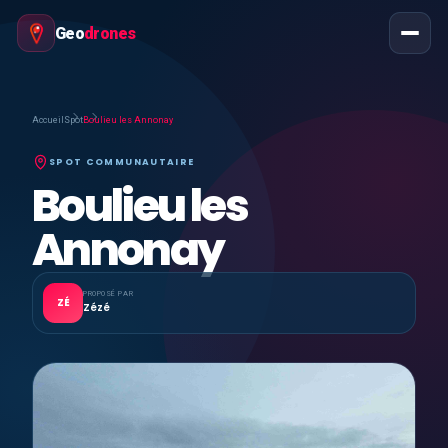
Geo
drones
Accueil
Spot
Boulieu les Annonay
SPOT COMMUNAUTAIRE
Boulieu les
Annonay
PROPOSÉ PAR
ZÉ
Zézé