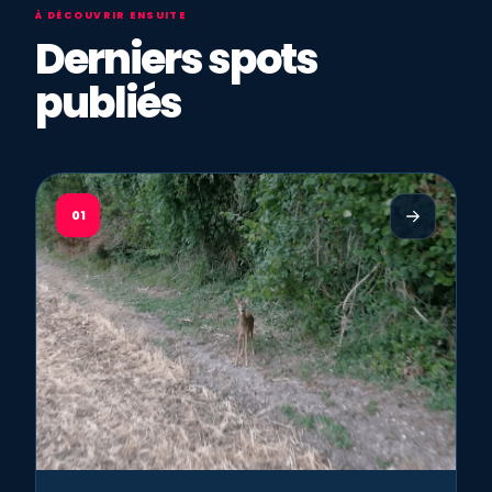
À DÉCOUVRIR ENSUITE
Derniers spots
publiés
01