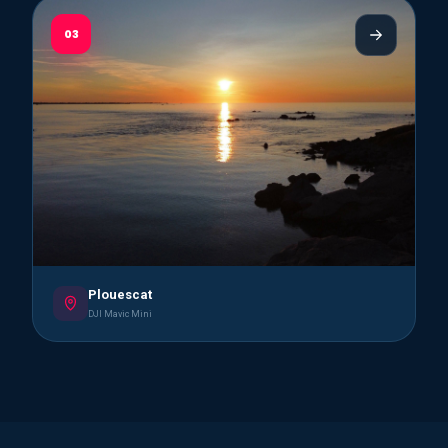
03
Plouescat
DJI Mavic Mini