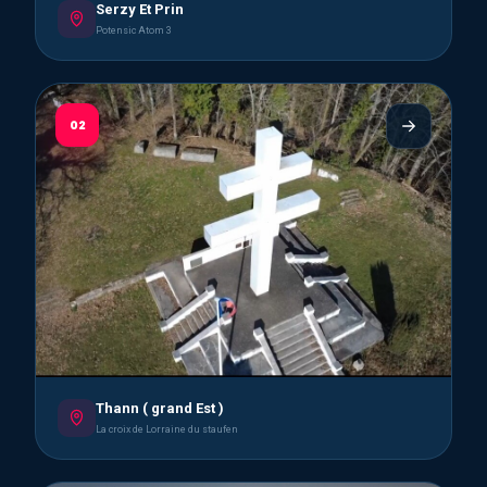
Serzy Et Prin
Potensic Atom 3
02
Thann ( grand Est )
La croix de Lorraine du staufen