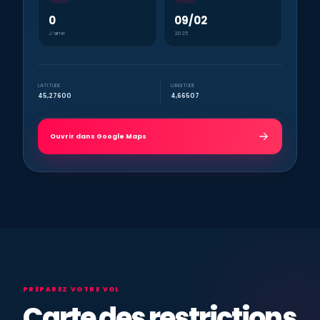
0
09/02
J’aime
2025
LATITUDE
LONGITUDE
45,27600
4,66507
Ouvrir dans Google Maps
PRÉPAREZ VOTRE VOL
Carte des restrictions