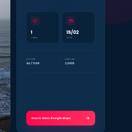
.
1
15/02
J’aime
2025
LATITUDE
LONGITUDE
46,77698
2,06115
Ouvrir dans Google Maps