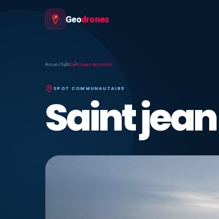
Geo
drones
Accueil
Spot
Saint jean de monts
SPOT COMMUNAUTAIRE
Saint jea