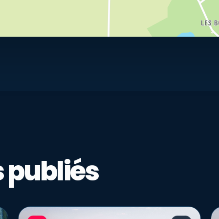
 publiés