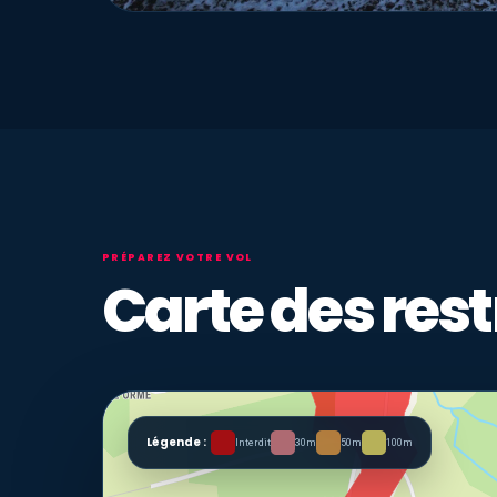
PRÉPAREZ VOTRE VOL
Carte des rest
Légende :
Interdit
30m
50m
100m