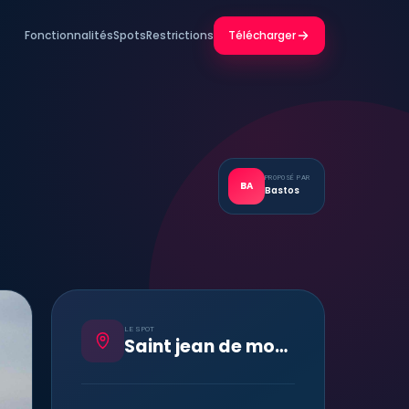
Fonctionnalités
Spots
Restrictions
Télécharger
PROPOSÉ PAR
BA
Bastos
LE SPOT
Saint jean de monts