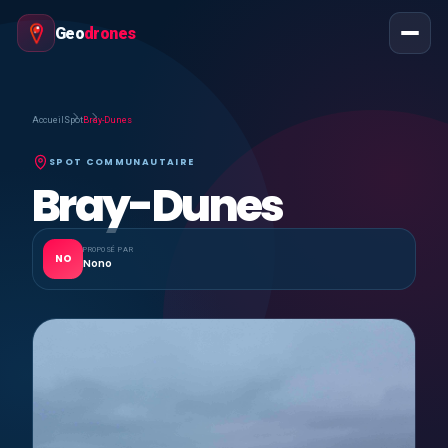
Geo
drones
Accueil
Spot
Bray-Dunes
SPOT COMMUNAUTAIRE
Bray-Dunes
PROPOSÉ PAR
NO
Nono