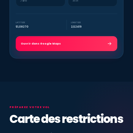
J’aime
2025
LATITUDE
LONGITUDE
51,08270
2,52419
Ouvrir dans Google Maps
PRÉPAREZ VOTRE VOL
Carte des restrictions