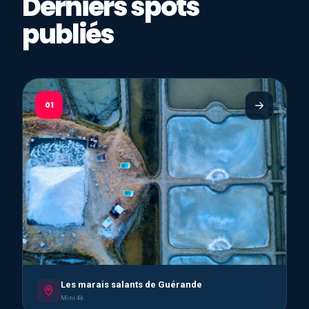
Derniers spots
publiés
01
Les marais salants de Guérande
Mini 4k