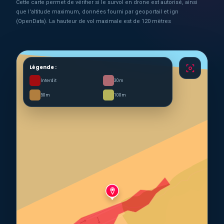
Cette carte permet de vérifier si le survol en drone est autorisé, ainsi
que l'altitude maximum, données fourni par geoportail et ign
(OpenData). La hauteur de vol maximale est de 120 mètres
Légende :
Interdit
30m
50m
100m