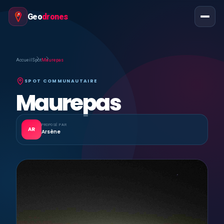
Geo
drones
Accueil
Spot
Maurepas
SPOT COMMUNAUTAIRE
Maurepas
PROPOSÉ PAR
AR
Arsène