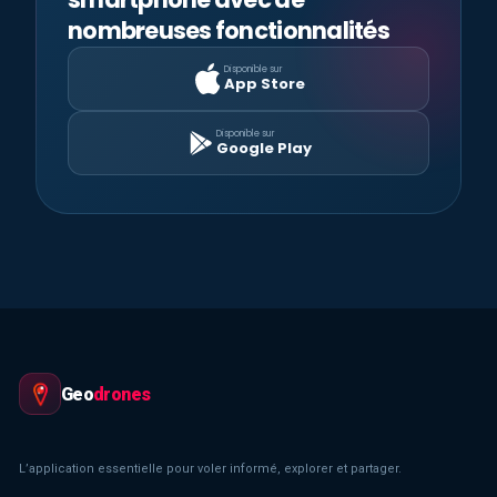
nombreuses fonctionnalités
Disponible sur
App Store
Disponible sur
Google Play
Geo
drones
L’application essentielle pour voler informé, explorer et partager.