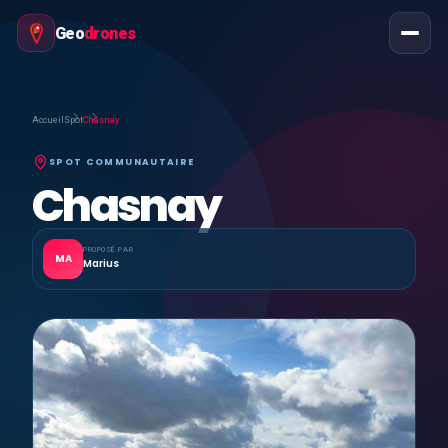
Geo
drones
Accueil
Spot
Chasnay
SPOT COMMUNAUTAIRE
Chasnay
PROPOSÉ PAR
MA
Marius