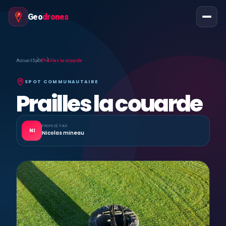
Geo
drones
Accueil
Spot
Prailles la couarde
SPOT COMMUNAUTAIRE
Prailles la couarde
PROPOSÉ PAR
NI
Nicolas mineau