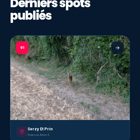
Derniers spots
publiés
01
Serzy Et Prin
Potensic Atom 3