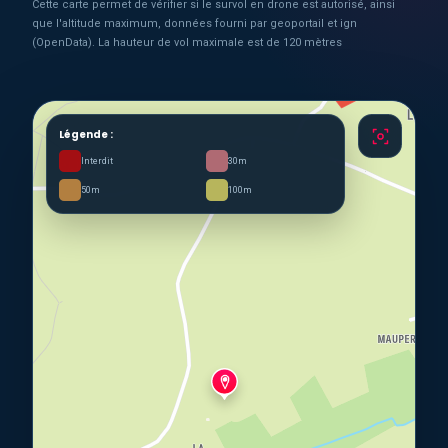
Cette carte permet de vérifier si le survol en drone est autorisé, ainsi
que l'altitude maximum, données fourni par geoportail et ign
(OpenData). La hauteur de vol maximale est de 120 mètres
Légende :
Interdit
30m
50m
100m