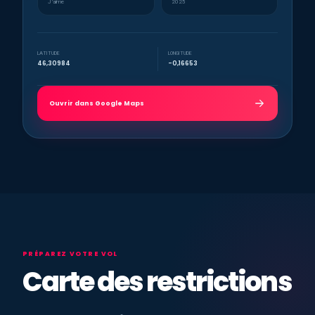
J’aime
2025
LATITUDE
LONGITUDE
46,30984
-0,16653
Ouvrir dans Google Maps
PRÉPAREZ VOTRE VOL
Carte des restrictions