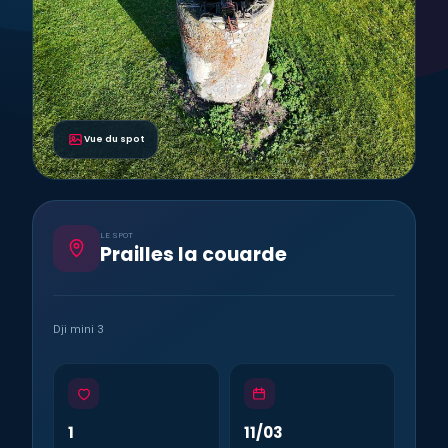
Vue du spot
LE SPOT
Prailles la couarde
Dji mini 3
1
11/03