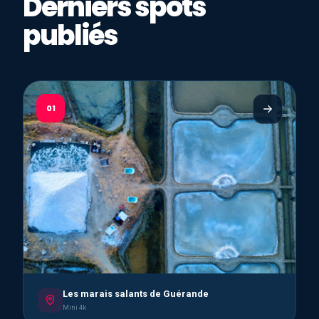
Derniers spots
publiés
01
Les marais salants de Guérande
Mini 4k