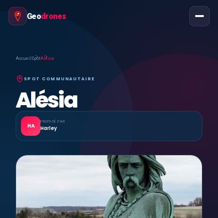
Geo
drones
Accueil
Spot
Alésia
SPOT COMMUNAUTAIRE
Alésia
PROPOSÉ PAR
HA
Harley