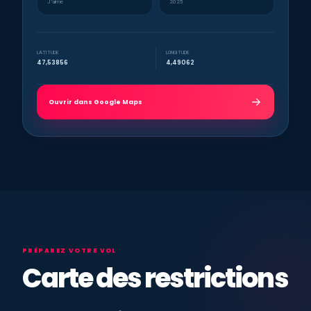
J’aime
2025
LATITUDE
LONGITUDE
47,53856
4,49062
Ouvrir dans Google Maps
PRÉPAREZ VOTRE VOL
Carte des restrictions