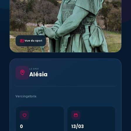
Vue du spot
LE SPOT
Alésia
Vercingetorix
0
13/03