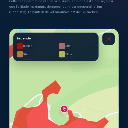
Cette carte permet de vérifier si le survol en drone est autorisé, ainsi
que l'altitude maximum, données fourni par geoportail et ign
(OpenData). La hauteur de vol maximale est de 120 mètres
Légende :
Interdit
30m
50m
100m