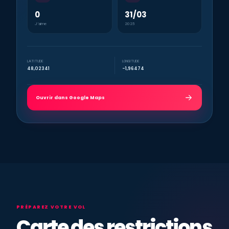
0
31/03
J’aime
2025
LATITUDE
LONGITUDE
48,02341
-1,96474
Ouvrir dans Google Maps
PRÉPAREZ VOTRE VOL
Carte des restrictions