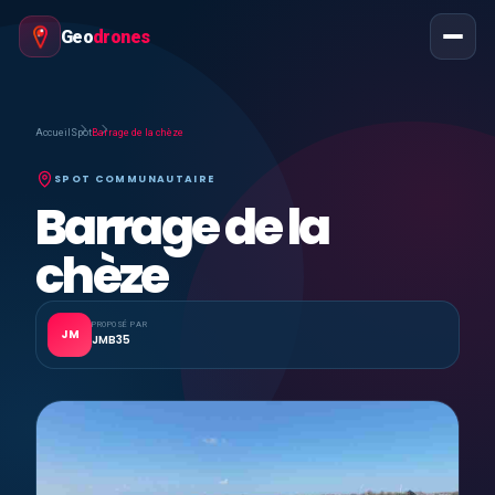
Geo
drones
Accueil
Spot
Barrage de la chèze
SPOT COMMUNAUTAIRE
Barrage de la
chèze
PROPOSÉ PAR
JM
JMB35