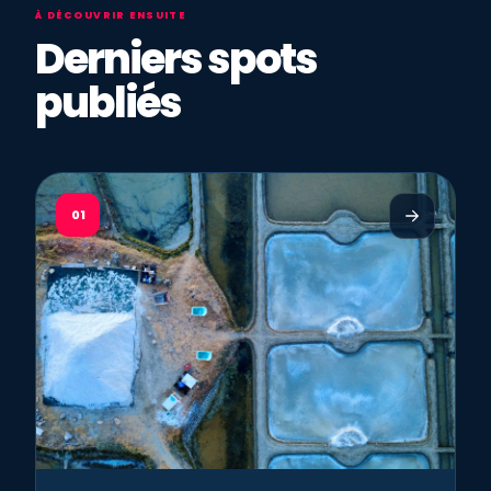
À DÉCOUVRIR ENSUITE
Derniers spots
publiés
01