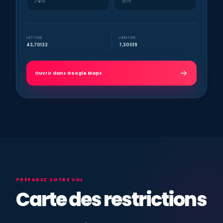
J’aime
2025
LATITUDE
LONGITUDE
43,70132
7,30019
Ouvrir dans Google Maps
PRÉPAREZ VOTRE VOL
Carte des restrictions