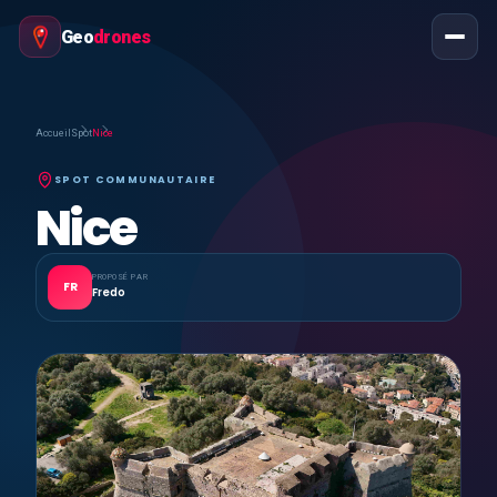
Geo
drones
Accueil
Spot
Nice
SPOT COMMUNAUTAIRE
Nice
PROPOSÉ PAR
FR
Fredo