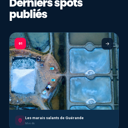
Derniers spots
publiés
01
Les marais salants de Guérande
Mini 4k