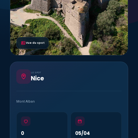
Vue du spot
LE SPOT
Nice
Mont Alban
0
05/04