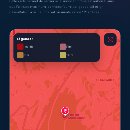
Cette carte permet de vérifier si le survol en drone est autorisé, ainsi
que l'altitude maximum, données fourni par geoportail et ign
(OpenData). La hauteur de vol maximale est de 120 mètres
Légende :
Interdit
30m
50m
100m