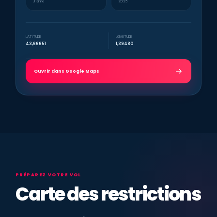
J’aime
2025
LATITUDE
LONGITUDE
43,66651
1,39480
Ouvrir dans Google Maps
PRÉPAREZ VOTRE VOL
Carte des restrictions