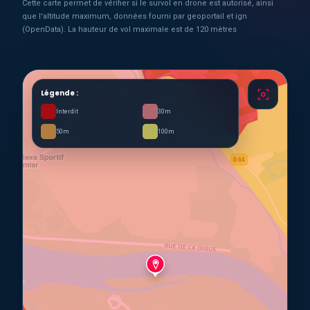
Cette carte permet de vérifier si le survol en drone est autorisé, ainsi
que l'altitude maximum, données fourni par geoportail et ign
(OpenData). La hauteur de vol maximale est de 120 mètres
Légende :
Interdit
30m
50m
100m