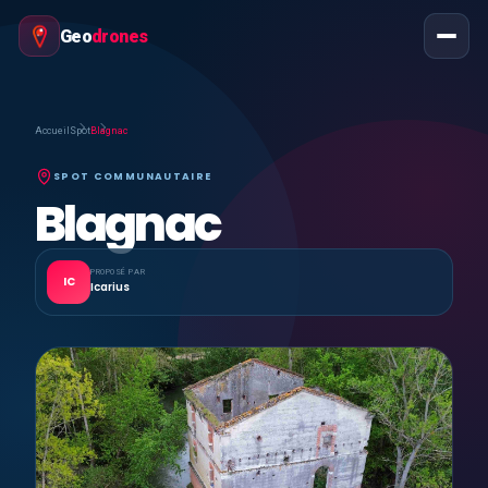
Geo
drones
Accueil
Spot
Blagnac
SPOT COMMUNAUTAIRE
Blagnac
PROPOSÉ PAR
IC
Icarius