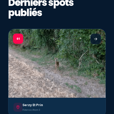
Derniers spots
publiés
01
Serzy Et Prin
Potensic Atom 3