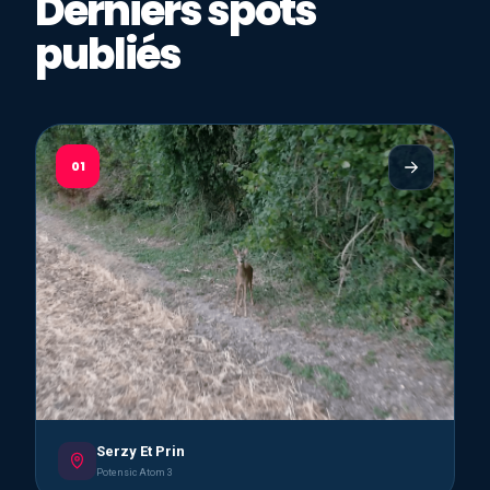
Derniers spots
publiés
01
Serzy Et Prin
Potensic Atom 3