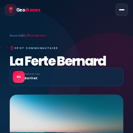
Geo
drones
Accueil
Spot
La Ferte Bernard
SPOT COMMUNAUTAIRE
La Ferte Bernard
PROPOSÉ PAR
BA
BartheK