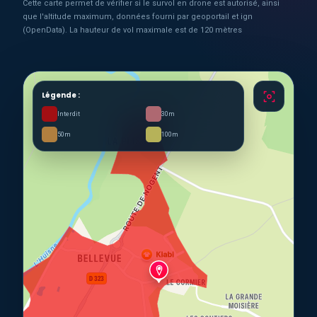
Cette carte permet de vérifier si le survol en drone est autorisé, ainsi
que l'altitude maximum, données fourni par geoportail et ign
(OpenData). La hauteur de vol maximale est de 120 mètres
Légende :
Interdit
30m
50m
100m