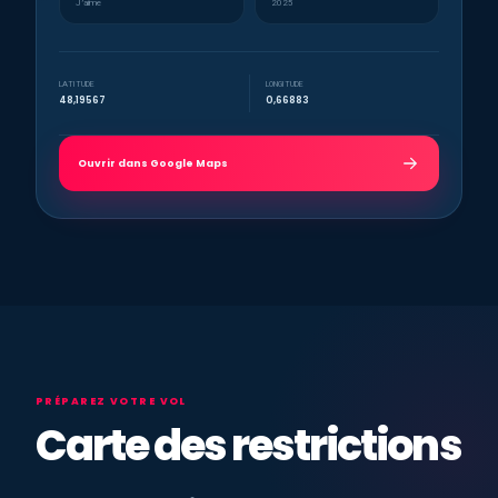
J’aime
2025
LATITUDE
LONGITUDE
48,19567
0,66883
Ouvrir dans Google Maps
PRÉPAREZ VOTRE VOL
Carte des restrictions