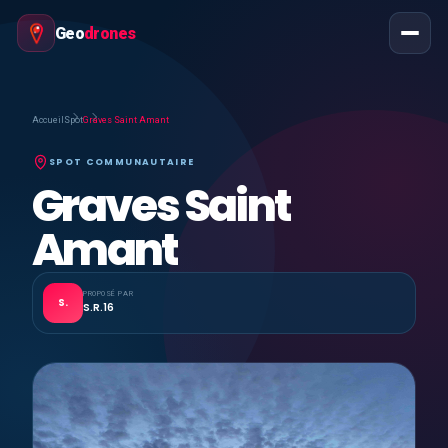
Geo
drones
Accueil
Spot
Graves Saint Amant
SPOT COMMUNAUTAIRE
Graves Saint
Amant
PROPOSÉ PAR
S.
S.R.16