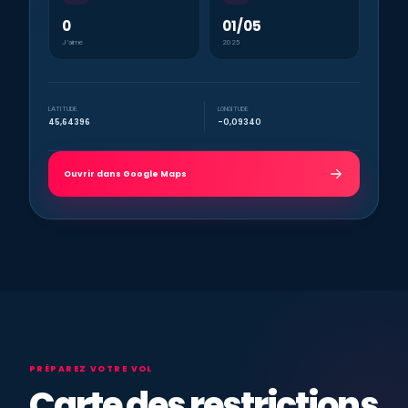
0
01/05
J’aime
2025
LATITUDE
LONGITUDE
45,64396
-0,09340
Ouvrir dans Google Maps
PRÉPAREZ VOTRE VOL
Carte des restrictions