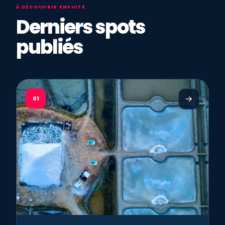
À DÉCOUVRIR ENSUITE
Derniers spots
publiés
01