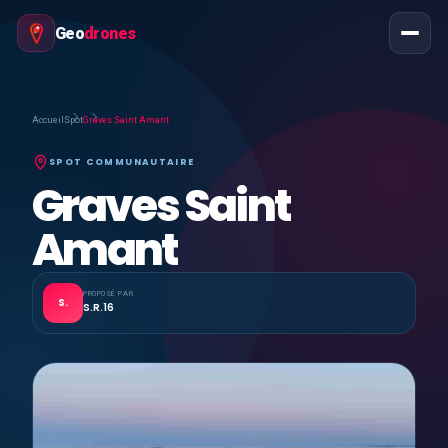
Geo
drones
Accueil
Spot
Graves Saint Amant
SPOT COMMUNAUTAIRE
Graves Saint
Amant
PROPOSÉ PAR
S.
S.R.16