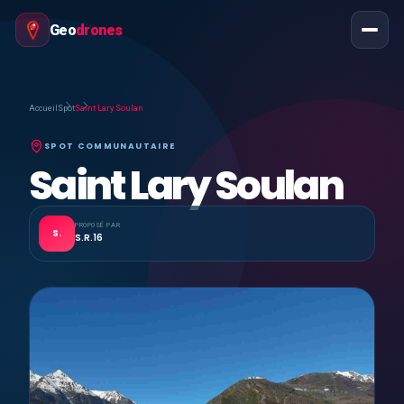
Geo
drones
Accueil
Spot
Saint Lary Soulan
SPOT COMMUNAUTAIRE
Saint Lary Soulan
PROPOSÉ PAR
S.
S.R.16