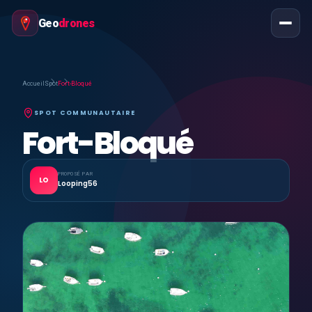
Geo
drones
Accueil
Spot
Fort-Bloqué
SPOT COMMUNAUTAIRE
Fort-Bloqué
PROPOSÉ PAR
LO
Looping56