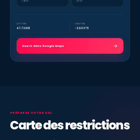
J’aime
2025
LATITUDE
LONGITUDE
47,73418
-3,50379
Ouvrir dans Google Maps
PRÉPAREZ VOTRE VOL
Carte des restrictions