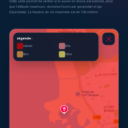
Cette carte permet de vérifier si le survol en drone est autorisé, ainsi
que l'altitude maximum, données fourni par geoportail et ign
(OpenData). La hauteur de vol maximale est de 120 mètres
Légende :
Interdit
30m
50m
100m