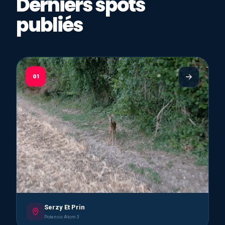
Derniers spots
publiés
01
Serzy Et Prin
Potensic Atom 3