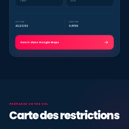
J’aime
2025
LATITUDE
LONGITUDE
45,53292
0,91196
Ouvrir dans Google Maps
PRÉPAREZ VOTRE VOL
Carte des restrictions