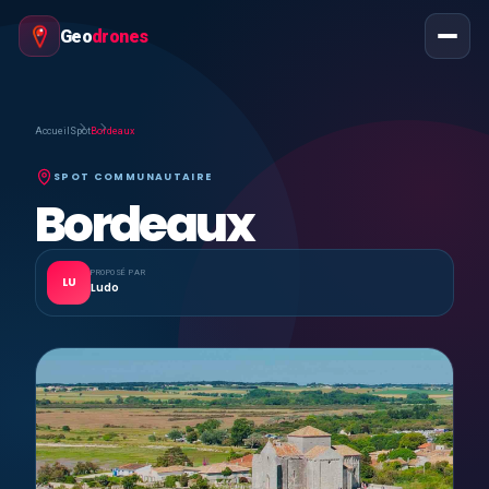
Geo
drones
Accueil
Spot
Bordeaux
SPOT COMMUNAUTAIRE
Bordeaux
PROPOSÉ PAR
LU
Ludo