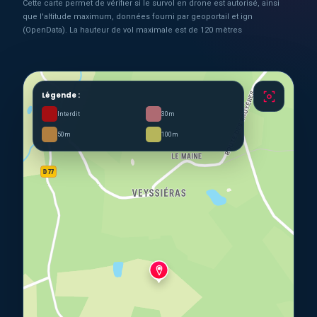
Cette carte permet de vérifier si le survol en drone est autorisé, ainsi
que l'altitude maximum, données fourni par geoportail et ign
(OpenData). La hauteur de vol maximale est de 120 mètres
Légende :
Interdit
30m
50m
100m