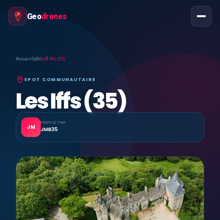
Geo
drones
Accueil
Spot
Les Iffs (35)
SPOT COMMUNAUTAIRE
Les Iffs (35)
PROPOSÉ PAR
JM
JMB35