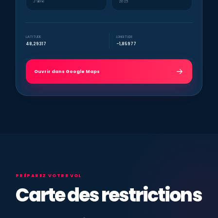
J’aime
2025
LATITUDE
LONGITUDE
48,29317
-1,85977
Ouvrir dans Google Maps
PRÉPAREZ VOTRE VOL
Carte des restrictions