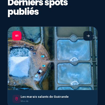
Derniers spots
publiés
01
Les marais salants de Guérande
Mini 4k