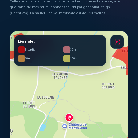
Cette carte permet de vérifier si le survol en drone est autorisé, ainsi
que l'altitude maximum, données fourni par geoportail et ign
(OpenData). La hauteur de vol maximale est de 120 mètres
Légende :
Interdit
30m
50m
100m