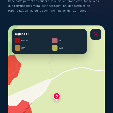
Cette carte permet de vérifier si le survol en drone est autorisé, ainsi
que l'altitude maximum, données fourni par geoportail et ign
(OpenData). La hauteur de vol maximale est de 120 mètres
Légende :
Interdit
30m
50m
100m