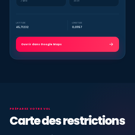
J’aime
2025
LATITUDE
LONGITUDE
45,71232
0,01157
Ouvrir dans Google Maps
PRÉPAREZ VOTRE VOL
Carte des restrictions