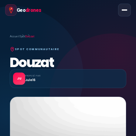
Geo
drones
Accueil
Spot
Douzat
SPOT COMMUNAUTAIRE
Douzat
PROPOSÉ PAR
JU
Jule16