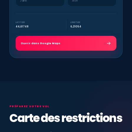
J’aime
2025
LATITUDE
LONGITUDE
44,61748
6,21054
Ouvrir dans Google Maps
PRÉPAREZ VOTRE VOL
Carte des restrictions