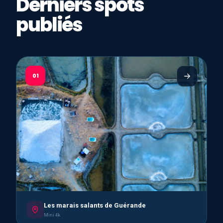
Derniers spots
publiés
01
Les marais salants de Guérande
Mini 4k