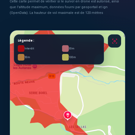
Cette carte permet de vérifier si le survol en drone est autorisé, ainsi
que l'altitude maximum, données fourni par geoportail et ign
(OpenData). La hauteur de vol maximale est de 120 mètres
Légende :
Interdit
30m
50m
100m