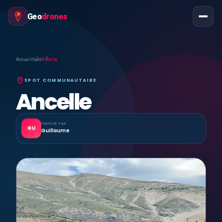
Geo
drones
Accueil
Spot
Ancelle
SPOT COMMUNAUTAIRE
Ancelle
PROPOSÉ PAR
GU
Guillaume