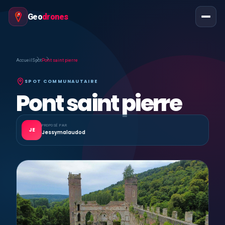
Geo
drones
Accueil
Spot
Pont saint pierre
SPOT COMMUNAUTAIRE
Pont saint pierre
PROPOSÉ PAR
JE
Jessymalaudod