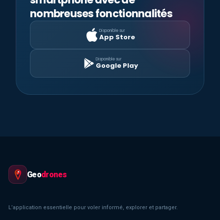
nombreuses fonctionnalités
Disponible sur
App Store
Disponible sur
Google Play
Geo
drones
L’application essentielle pour voler informé, explorer et partager.