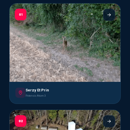
01
Serzy Et Prin
Potensic Atom 3
02