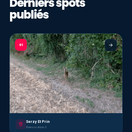
Derniers spots
publiés
01
Serzy Et Prin
Potensic Atom 3