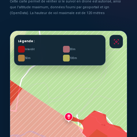
Cette carte permet de vérifier si le survol en drone est autorisé, ainsi
que l'altitude maximum, données fourni par geoportail et ign
(OpenData). La hauteur de vol maximale est de 120 mètres
Légende :
Interdit
30m
50m
100m