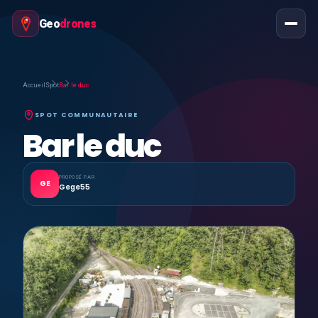
Geo
drones
Accueil
Spot
Bar le duc
SPOT COMMUNAUTAIRE
Bar le duc
PROPOSÉ PAR
GE
Gege55