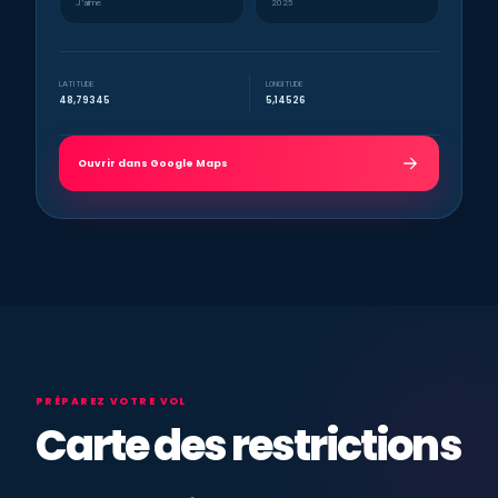
J’aime
2025
LATITUDE
LONGITUDE
48,79345
5,14526
Ouvrir dans Google Maps
PRÉPAREZ VOTRE VOL
Carte des restrictions