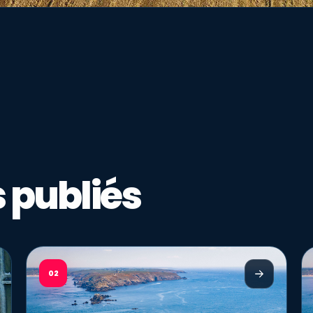
 publiés
02