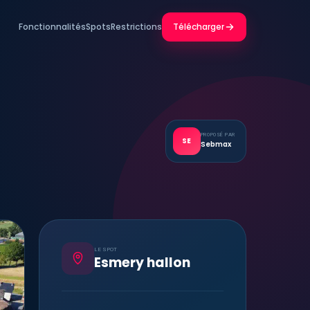
Fonctionnalités
Spots
Restrictions
Télécharger
PROPOSÉ PAR
SE
Sebmax
LE SPOT
Esmery hallon