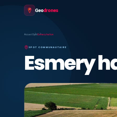
Geo
drones
Accueil
Spot
Esmery hallon
SPOT COMMUNAUTAIRE
Esmery ha