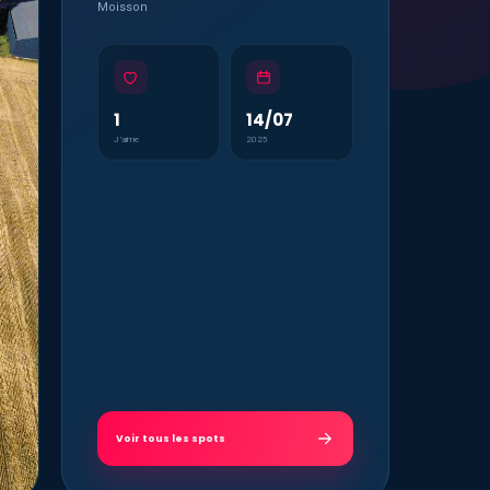
Moisson
1
14/07
J’aime
2025
Voir tous les spots