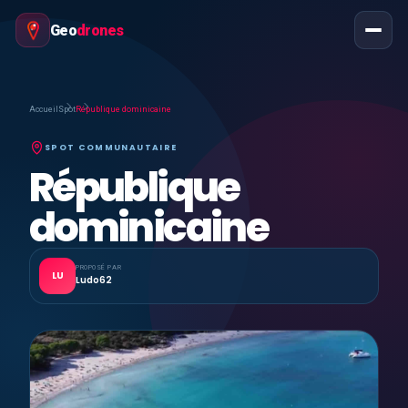
Geo
drones
Accueil
Spot
République dominicaine
SPOT COMMUNAUTAIRE
République
dominicaine
PROPOSÉ PAR
LU
Ludo62