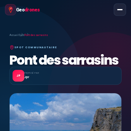
Geo
drones
Accueil
Spot
Pont des sarrasins
SPOT COMMUNAUTAIRE
Pont des sarrasins
PROPOSÉ PAR
JP
Jpr