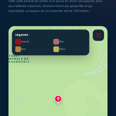
Cette carte permet de vérifier si le survol en drone est autorisé, ainsi
que l'altitude maximum, données fourni par geoportail et ign
(OpenData). La hauteur de vol maximale est de 120 mètres
Légende :
Interdit
30m
50m
100m