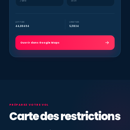
J’aime
2025
LATITUDE
LONGITUDE
44,88494
5,11834
Ouvrir dans Google Maps
PRÉPAREZ VOTRE VOL
Carte des restrictions