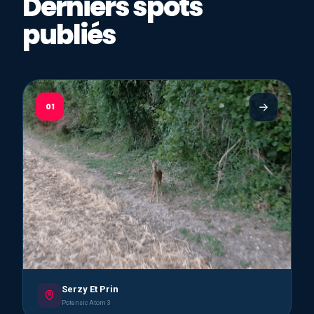
Derniers spots
publiés
01
Serzy Et Prin
Potensic Atom 3