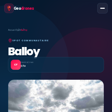
Geo
drones
Accueil
Spot
Balloy
SPOT COMMUNAUTAIRE
Balloy
PROPOSÉ PAR
CF
Cfo