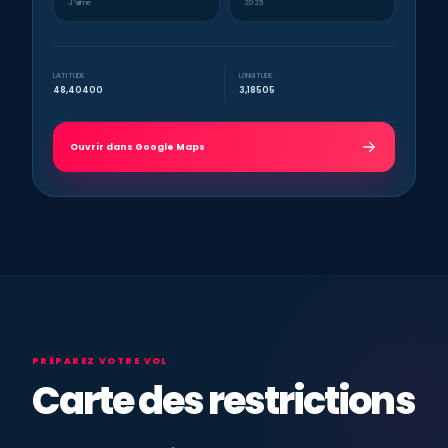
J’aime
2025
LATITUDE
LONGITUDE
48,40400
3,18505
Ouvrir dans Google Maps
PRÉPAREZ VOTRE VOL
Carte des restrictions