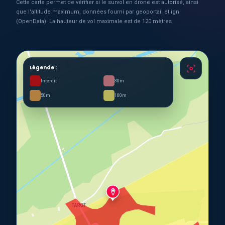
Cette carte permet de vérifier si le survol en drone est autorisé, ainsi
que l'altitude maximum, données fourni par geoportail et ign
(OpenData). La hauteur de vol maximale est de 120 mètres
Légende :
Interdit
30m
50m
100m