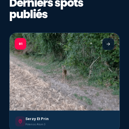
Derniers spots
publiés
01
Serzy Et Prin
Potensic Atom 3