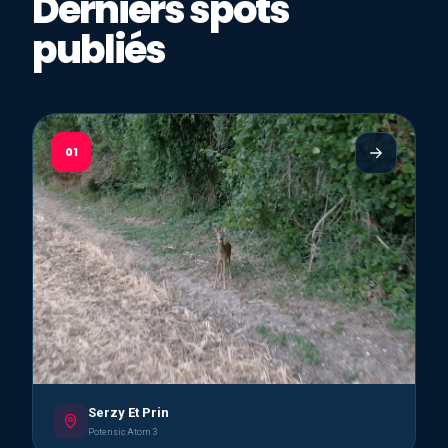
Derniers spots
publiés
01
Serzy Et Prin
Potensic Atom 3