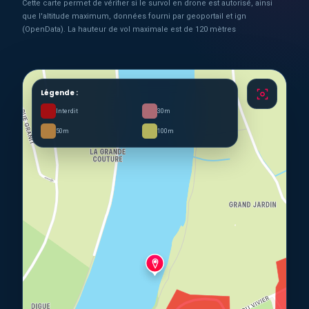
Cette carte permet de vérifier si le survol en drone est autorisé, ainsi
que l'altitude maximum, données fourni par geoportail et ign
(OpenData). La hauteur de vol maximale est de 120 mètres
Légende :
Interdit
30m
50m
100m