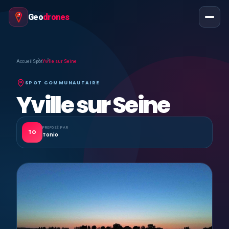
Geo
drones
Accueil
Spot
Yville sur Seine
SPOT COMMUNAUTAIRE
Yville sur Seine
PROPOSÉ PAR
TO
Tonio