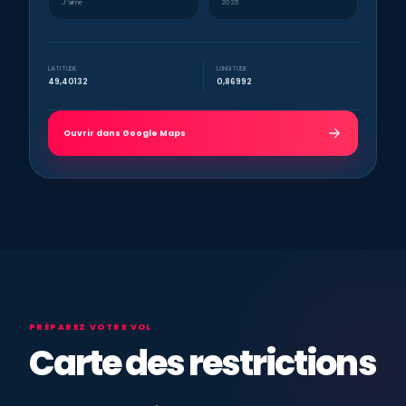
J’aime
2025
LATITUDE
LONGITUDE
49,40132
0,86992
Ouvrir dans Google Maps
PRÉPAREZ VOTRE VOL
Carte des restrictions