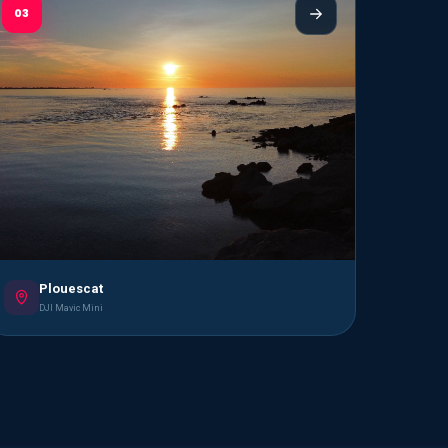
03
Plouescat
DJI Mavic Mini