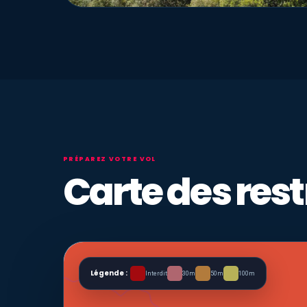
PRÉPAREZ VOTRE VOL
Carte des rest
Légende :
Interdit
30m
50m
100m