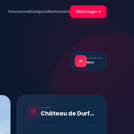
Fonctionnalités
Spots
Restrictions
Télécharger
PROPOSÉ PAR
NI
Nico
LE SPOT
Château de Durfort