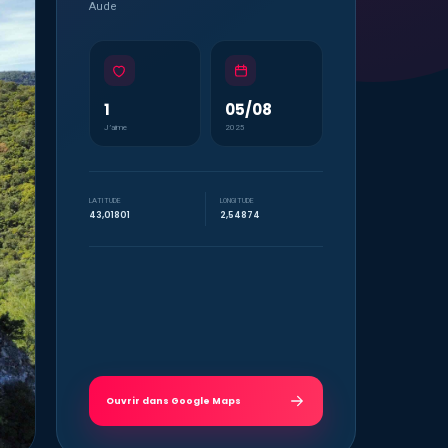
Aude
1
05/08
J’aime
2025
LATITUDE
LONGITUDE
43,01801
2,54874
Ouvrir dans Google Maps