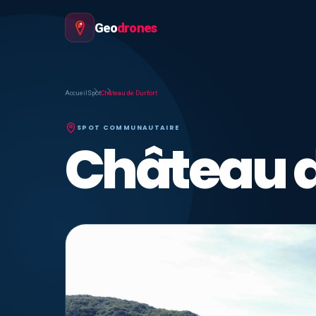
Geo
drones
Accueil
Spot
Château de Durfort
SPOT COMMUNAUTAIRE
Château d