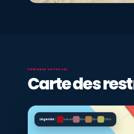
PRÉPAREZ VOTRE VOL
Carte des rest
Légende :
Interdit
30m
50m
100m