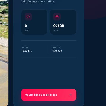
Saint Georges de la rivière
0
07/08
J’aime
2025
LATITUDE
LONGITUDE
49,35475
-1,75368
Ouvrir dans Google Maps