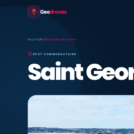
Geo
drones
Accueil
Spot
Saint Georges de la rivière
SPOT COMMUNAUTAIRE
Saint Geor