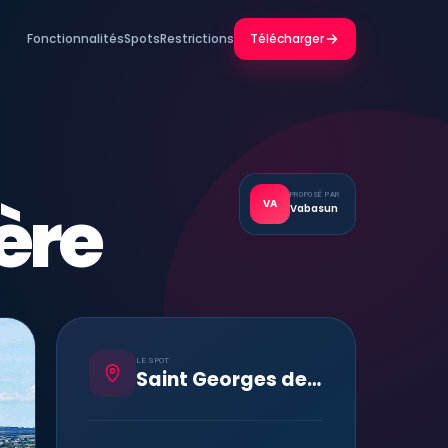
Fonctionnalités
Spots
Restrictions
Télécharger
ière
PROPOSÉ PAR
VA
Vabasun
LE SPOT
Saint Georges de la rivière