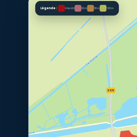
Légende :
Interdit
30m
50m
100m