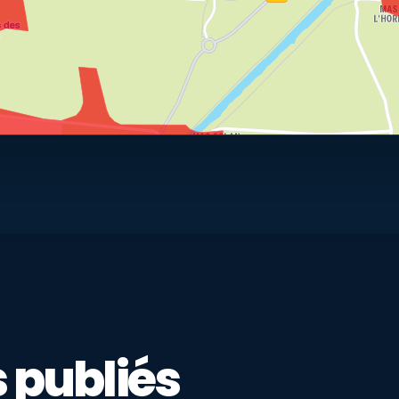
 publiés