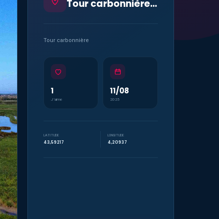
Tour carbonnière / Aigues-Mortes
Tour carbonnière
1
11/08
J’aime
2025
LATITUDE
LONGITUDE
43,59217
4,20937