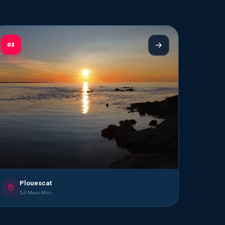
03
Plouescat
DJI Mavic Mini