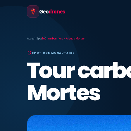
Geo
drones
Accueil
Spot
Tour carbonnière / Aigues-Mortes
SPOT COMMUNAUTAIRE
Tour carb
Mortes