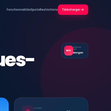
Fonctionnalités
Spots
Restrictions
Télécharger
ues-
PROPOSÉ
PAR
MO
Morgan
LE SPOT