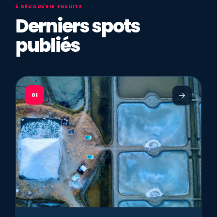
À DÉCOUVRIR ENSUITE
Derniers spots
publiés
01