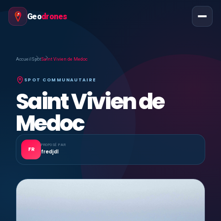
Geo
drones
Accueil
Spot
Saint Vivien de Medoc
SPOT COMMUNAUTAIRE
Saint Vivien de
Medoc
PROPOSÉ PAR
FR
fredjdl