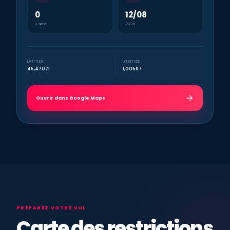
0
12/08
J’aime
2025
LATITUDE
LONGITUDE
45,47071
1,00567
Ouvrir dans Google Maps
PRÉPAREZ VOTRE VOL
Carte des restrictions