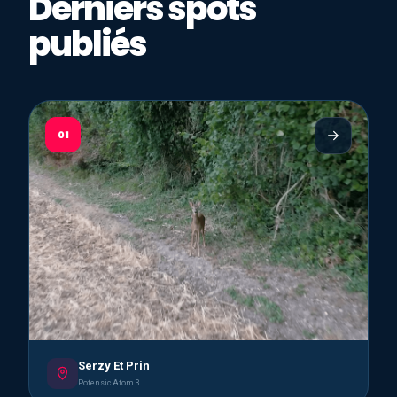
Derniers spots
publiés
01
Serzy Et Prin
Potensic Atom 3