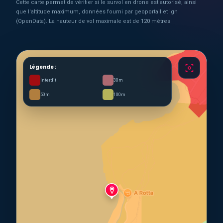
Cette carte permet de vérifier si le survol en drone est autorisé, ainsi
que l'altitude maximum, données fourni par geoportail et ign
(OpenData). La hauteur de vol maximale est de 120 mètres
Légende :
Interdit
30m
50m
100m