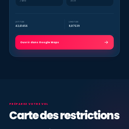
J’aime
2025
LATITUDE
LONGITUDE
42,61456
8,87539
Ouvrir dans Google Maps
PRÉPAREZ VOTRE VOL
Carte des restrictions