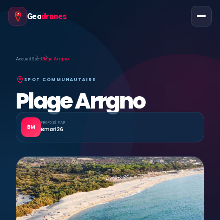
Geo
drones
Accueil
Spot
Plage Arrgno
SPOT COMMUNAUTAIRE
Plage Arrgno
PROPOSÉ PAR
BM
Bmari26