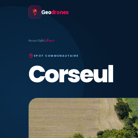
Geo
drones
Accueil
Spot
Corseul
SPOT COMMUNAUTAIRE
Corseul