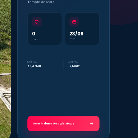
Temple de Mars
0
23/08
J’aime
2025
LATITUDE
LONGITUDE
48,47148
-2,14612
Ouvrir dans Google Maps