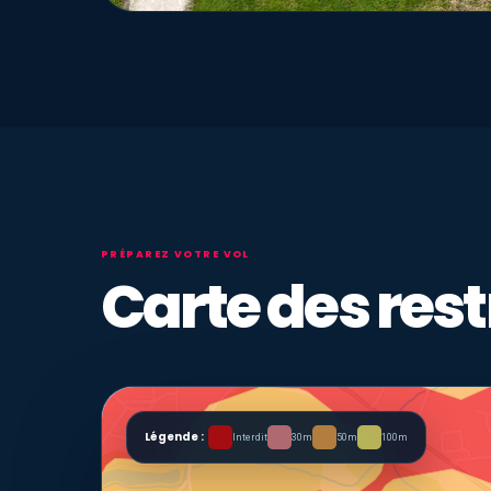
PRÉPAREZ VOTRE VOL
Carte des rest
Légende :
Interdit
30m
50m
100m