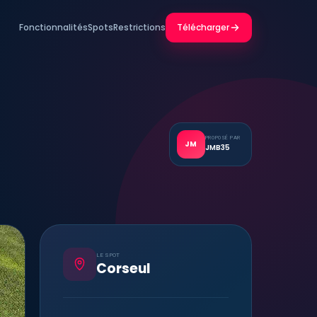
Fonctionnalités
Spots
Restrictions
Télécharger
PROPOSÉ PAR
JM
JMB35
LE SPOT
Corseul