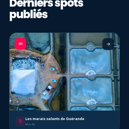
Derniers spots
publiés
01
Les marais salants de Guérande
Mini 4k