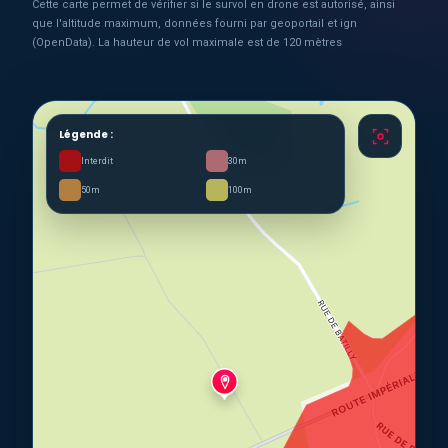
Cette carte permet de vérifier si le survol en drone est autorisé, ainsi
que l'altitude maximum, données fourni par geoportail et ign
(OpenData). La hauteur de vol maximale est de 120 mètres
Légende :
Interdit
30m
50m
100m