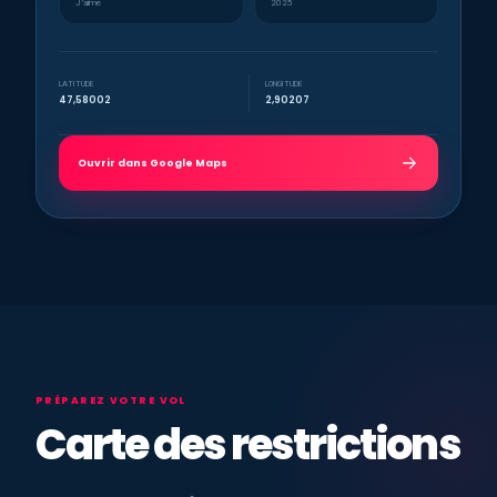
J’aime
2025
LATITUDE
LONGITUDE
47,58002
2,90207
Ouvrir dans Google Maps
PRÉPAREZ VOTRE VOL
Carte des restrictions