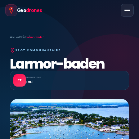
Geo
drones
Accueil
Spot
Larmor-baden
SPOT COMMUNAUTAIRE
Larmor-baden
PROPOSÉ PAR
TE
TeLi