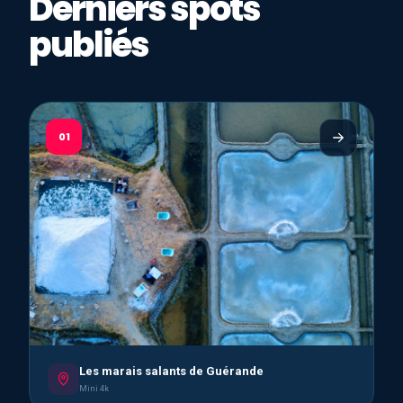
Derniers spots
publiés
01
Les marais salants de Guérande
Mini 4k