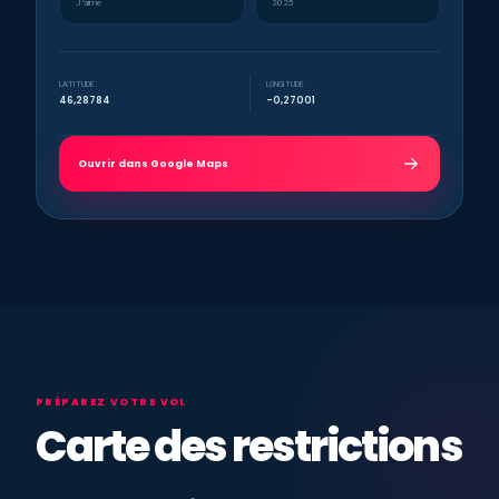
J’aime
2025
LATITUDE
LONGITUDE
46,28784
-0,27001
Ouvrir dans Google Maps
PRÉPAREZ VOTRE VOL
Carte des restrictions