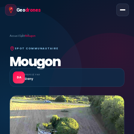
Geo
drones
Accueil
Spot
Mougon
SPOT COMMUNAUTAIRE
Mougon
PROPOSÉ PAR
DA
Dany