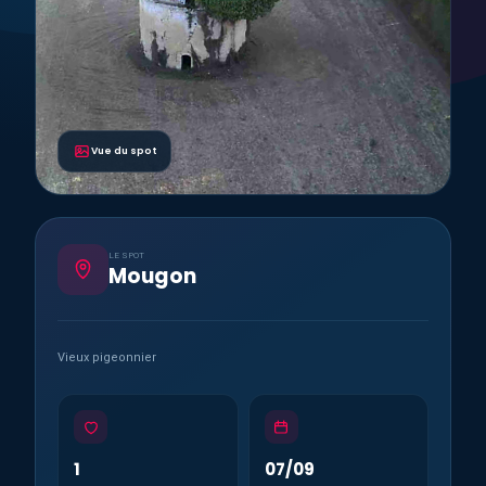
Vue du spot
LE SPOT
Mougon
Vieux pigeonnier
1
07/09