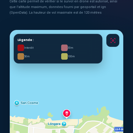
Cette carte permet de vérifier si le survol en drone est autorisé, ainsi
que l'altitude maximum, données fourni par geoportail et ign
(OpenData). La hauteur de vol maximale est de 120 mètres
Légende :
Interdit
30m
50m
100m