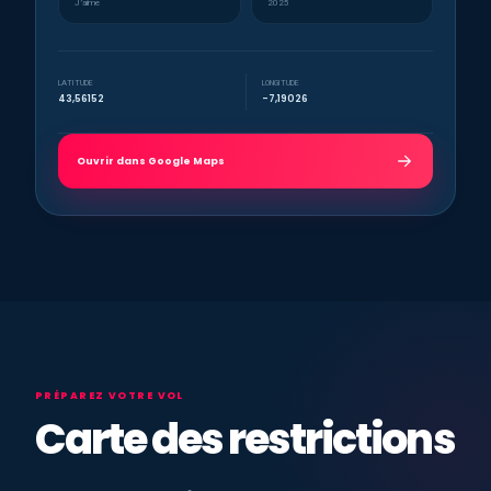
J’aime
2025
LATITUDE
LONGITUDE
43,56152
-7,19026
Ouvrir dans Google Maps
PRÉPAREZ VOTRE VOL
Carte des restrictions