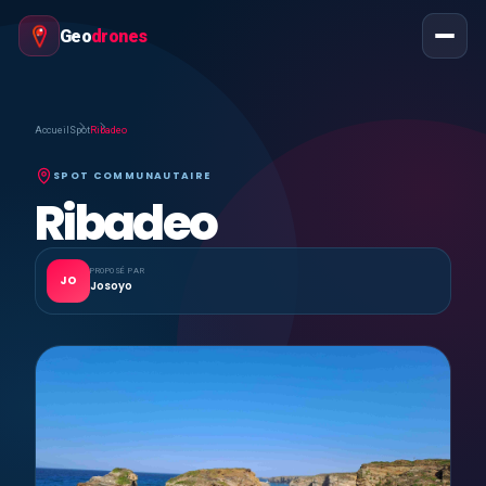
Geo
drones
Accueil
Spot
Ribadeo
SPOT COMMUNAUTAIRE
Ribadeo
PROPOSÉ PAR
JO
Josoyo