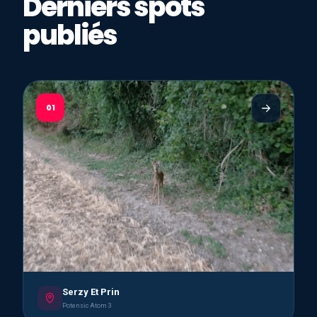
Derniers spots
publiés
01
Serzy Et Prin
Potensic Atom 3