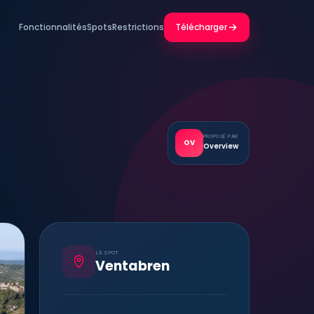
Fonctionnalités
Spots
Restrictions
Télécharger
PROPOSÉ PAR
OV
Overview
LE SPOT
Ventabren