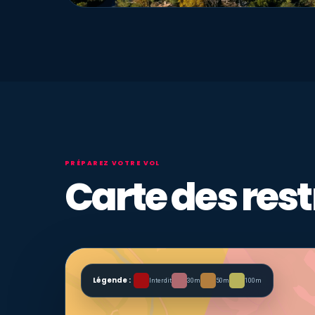
PRÉPAREZ VOTRE VOL
Carte des rest
Légende :
Interdit
30m
50m
100m