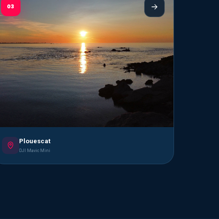
03
Plouescat
DJI Mavic Mini