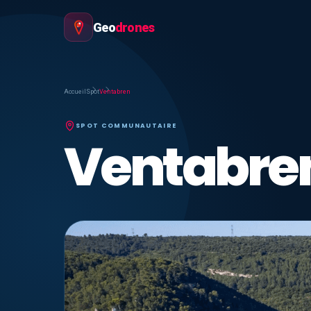
Geo
drones
Accueil
Spot
Ventabren
SPOT COMMUNAUTAIRE
Ventabre