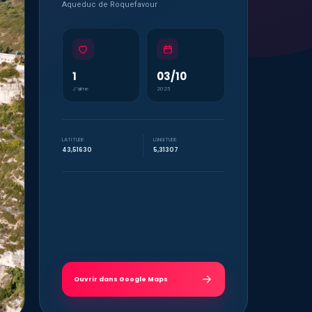
Aqueduc de Roquefavour
1
03/10
J’aime
2025
LATITUDE
LONGITUDE
43,51630
5,31307
Ouvrir dans Google Maps