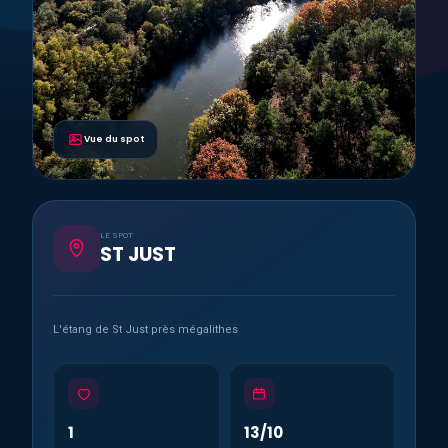
Vue du spot
LE SPOT
ST JUST
L'étang de St Just près mégalithes
1
13/10