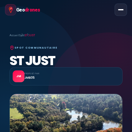
Geo
drones
Accueil
Spot
ST JUST
SPOT COMMUNAUTAIRE
ST JUST
PROPOSÉ PAR
JM
JMB35