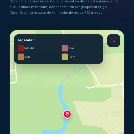
Cette carte permet de vérifier si le survol en drone est autorisé, ainsi
que l'altitude maximum, données fourni par geoportail et ign
(OpenData). La hauteur de vol maximale est de 120 mètres
Légende :
Interdit
30m
50m
100m