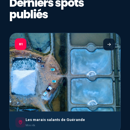
Derniers spots
publiés
01
Les marais salants de Guérande
Mini 4k