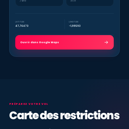
J’aime
2025
LATITUDE
LONGITUDE
47,76473
-1,99593
Ouvrir dans Google Maps
PRÉPAREZ VOTRE VOL
Carte des restrictions