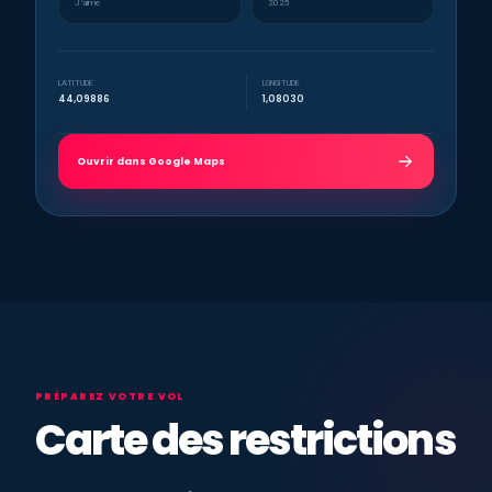
J’aime
2025
LATITUDE
LONGITUDE
44,09886
1,08030
Ouvrir dans Google Maps
PRÉPAREZ VOTRE VOL
Carte des restrictions