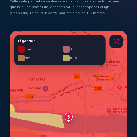
Cette carte permet de vérifier si le survol en drone est autorisé, ainsi
que l'altitude maximum, données fourni par geoportail et ign
(OpenData). La hauteur de vol maximale est de 120 mètres
Légende :
Interdit
30m
50m
100m