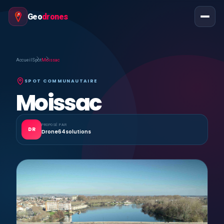
Geo
drones
Accueil
Spot
Moissac
SPOT COMMUNAUTAIRE
Moissac
PROPOSÉ PAR
DR
Drone64solutions