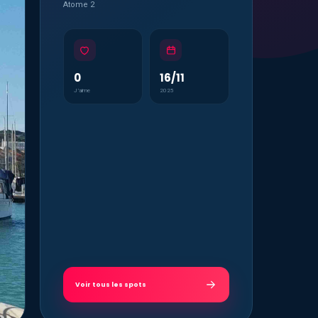
Atome 2
0
16/11
J’aime
2025
Voir tous les spots