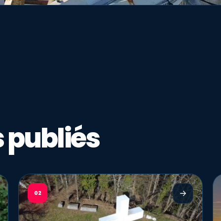
 publiés
02