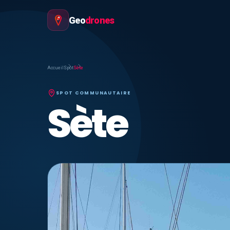
Geo
drones
Accueil
Spot
Sète
SPOT COMMUNAUTAIRE
Sète