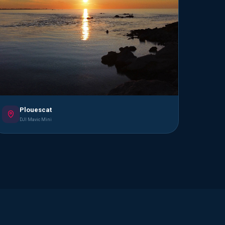
Plouescat
DJI Mavic Mini