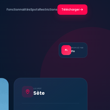
Fonctionnalités
Spots
Restrictions
Télécharger
PROPOSÉ PAR
FL
Flo
LE SPOT
Sète