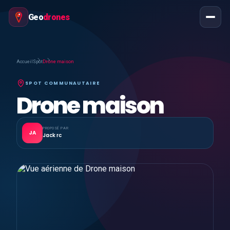
Geo
drones
Accueil
Spot
Drone maison
SPOT COMMUNAUTAIRE
Drone maison
PROPOSÉ PAR
JA
Jack rc