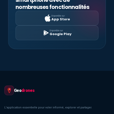
nombreuses fonctionnalités
Disponible sur
App Store
Disponible sur
Google Play
Geo
drones
L’application essentielle pour voler informé, explorer et partager.