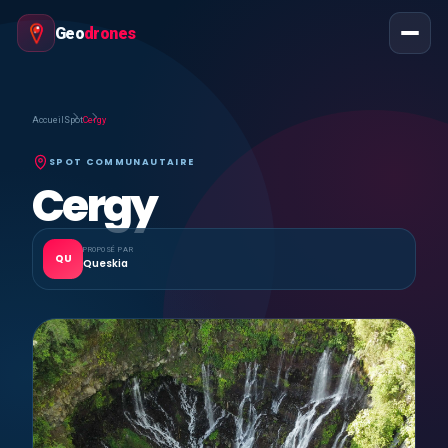
Geo
drones
Accueil
Spot
Cergy
SPOT COMMUNAUTAIRE
Cergy
PROPOSÉ PAR
QU
Queskia