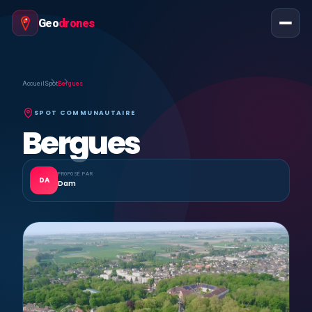
Geo
drones
Accueil
Spot
Bergues
SPOT COMMUNAUTAIRE
Bergues
PROPOSÉ PAR
DA
Dam