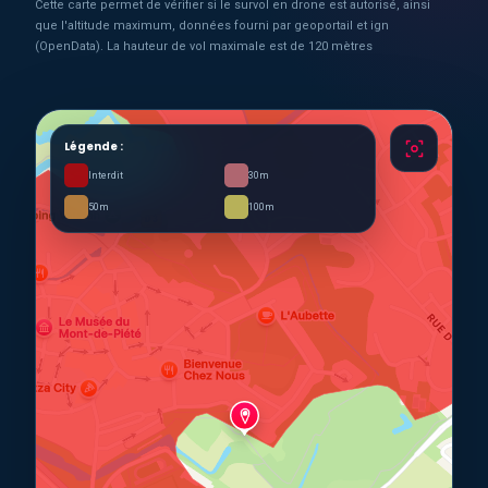
Cette carte permet de vérifier si le survol en drone est autorisé, ainsi
que l'altitude maximum, données fourni par geoportail et ign
(OpenData). La hauteur de vol maximale est de 120 mètres
Légende :
Interdit
30m
50m
100m