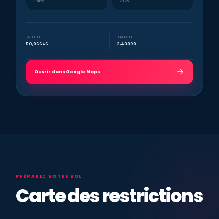
J’aime
2025
LATITUDE
LONGITUDE
50,96646
2,43809
Ouvrir dans Google Maps
PRÉPAREZ VOTRE VOL
Carte des restrictions