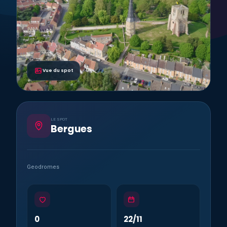
Vue du spot
LE SPOT
Bergues
Geodromes
0
22/11