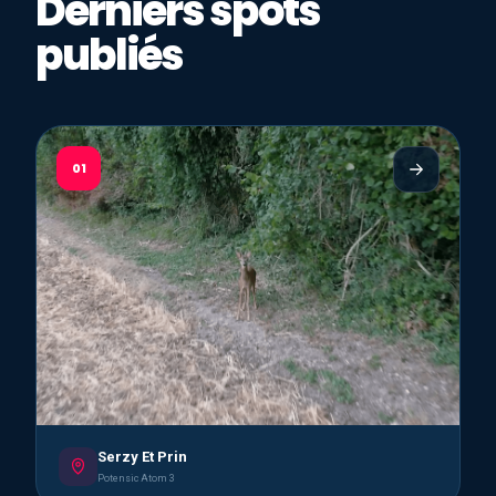
Derniers spots
publiés
01
Serzy Et Prin
Potensic Atom 3