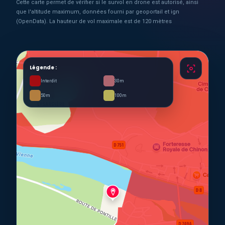
Cette carte permet de vérifier si le survol en drone est autorisé, ainsi
que l'altitude maximum, données fourni par geoportail et ign
(OpenData). La hauteur de vol maximale est de 120 mètres
Légende :
Interdit
30m
50m
100m