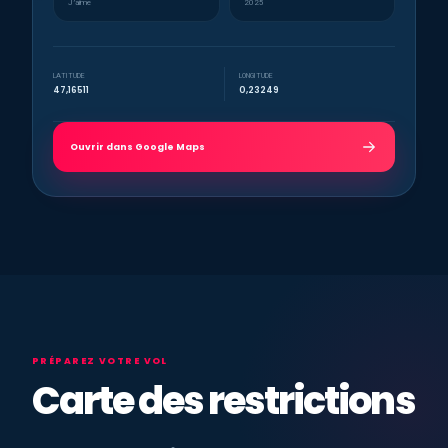
J’aime
2025
LATITUDE
LONGITUDE
47,16511
0,23249
Ouvrir dans Google Maps
PRÉPAREZ VOTRE VOL
Carte des restrictions