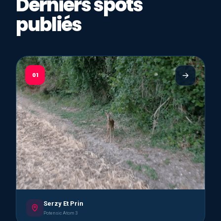
Derniers spots
publiés
01
Serzy Et Prin
Potensic Atom 3