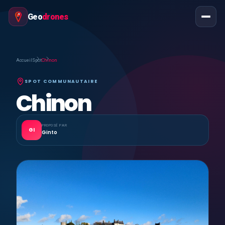
Geo
drones
Accueil
Spot
Chinon
SPOT COMMUNAUTAIRE
Chinon
PROPOSÉ PAR
GI
Ginto