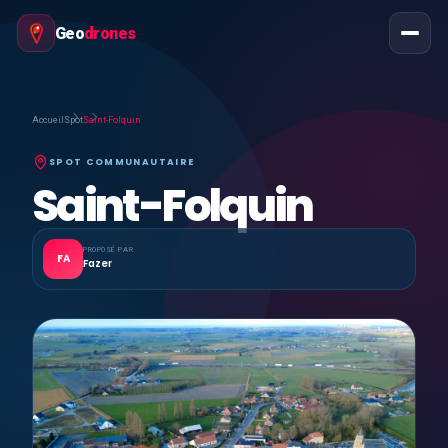
Geo
drones
Accueil
Spot
Saint-Folquin
SPOT COMMUNAUTAIRE
Saint-Folquin
PROPOSÉ PAR
FA
Fazer