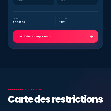
J’aime
2025
LATITUDE
LONGITUDE
50,94504
2,12121
Ouvrir dans Google Maps
PRÉPAREZ VOTRE VOL
Carte des restrictions