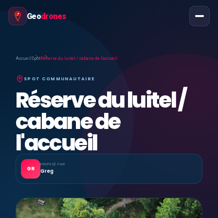
Geo
drones
Accueil
Spot
Réserve du luitel / cabane de l'accueil
SPOT COMMUNAUTAIRE
Réserve du luitel /
cabane de
l'accueil
PROPOSÉ PAR
GR
Greg