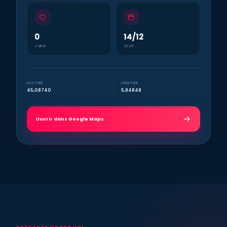
0
14/12
J’aime
2025
LATITUDE
LONGITUDE
45,08740
5,84848
Ouvrir dans Google Maps