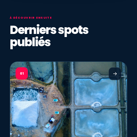
À DÉCOUVRIR ENSUITE
Derniers spots
publiés
01